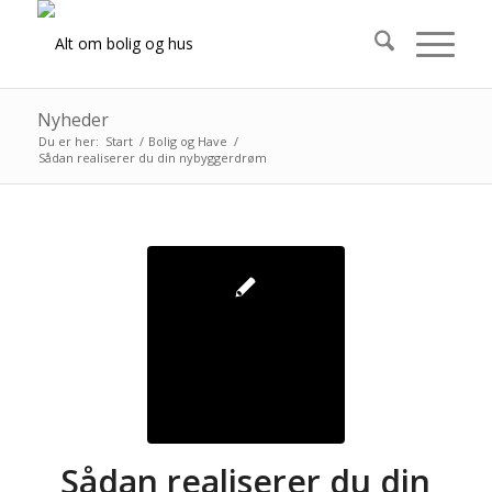
Nyheder
Du er her:
Start
/
Bolig og Have
/
Sådan realiserer du din nybyggerdrøm
Sådan realiserer du din