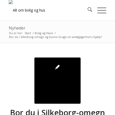
Nyheder
Du er her:
Start
/
Bolig og Have
/
Bor du i Silkeborg-omegn og kunne bruge en anlægsgartners hjælp?
Bor du i Silkeborg-omegn