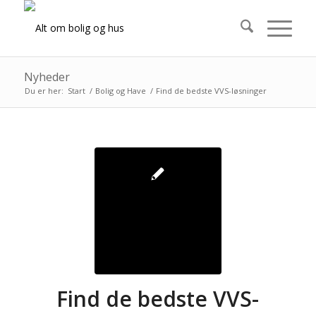
Nyheder
Du er her:
Start
/
Bolig og Have
/
Find de bedste VVS-løsninger
Find de bedste VVS-