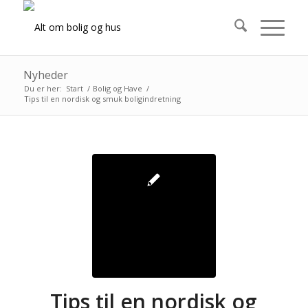
Nyheder
Du er her:
Start
/
Bolig og Have
/
Tips til en nordisk og smuk boligindretning
Tips til en nordisk og