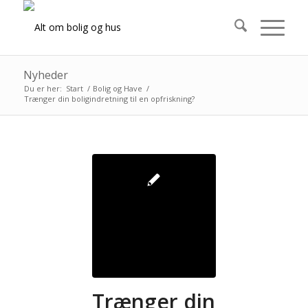
Nyheder
Du er her:
Start
/
Bolig og Have
/
Trænger din boligindretning til en opfriskning?
Trænger din