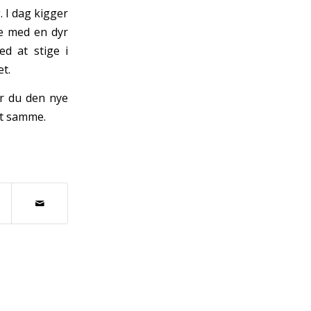
 I dag kigger
de med en dyr
ed at stige i
et.
er du den nye
et samme.