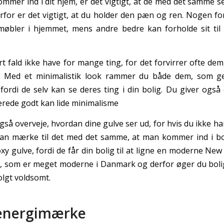
mmer ind i dit hjem, er det vigtigt, at de med det samme 
erfor er det vigtigt, at du holder den pæn og ren. Nogen fo
møbler i hjemmet, mens andre bedre kan forholde sit ti
rt fald ikke have for mange ting, for det forvirrer ofte dem
g. Med et minimalistik look rammer du både dem, som ge
fordi de selv kan se deres ting i din bolig. Du giver også 
erede godt kan lide minimalisme
så overveje, hvordan dine gulve ser ud, for hvis du ikke har
an mærke til det med det samme, at man kommer ind i bol
y gulve, fordi de får din bolig til at ligne en moderne New
il, som er meget moderne i Danmark og derfor øger du bol
solgt voldsomt.
energimærke