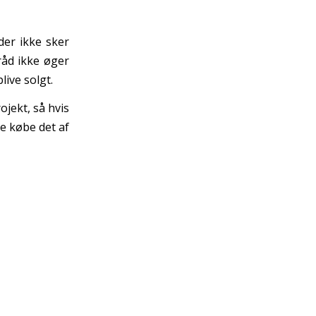
der ikke sker
råd ikke øger
live solgt.
ojekt, så hvis
ne købe det af