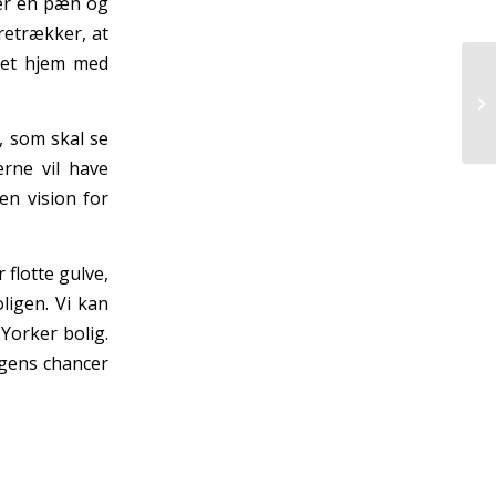
ser en pæn og
retrækker, at
l et hjem med
, som skal se
rne vil have
en vision for
 flotte gulve,
igen. Vi kan
 Yorker bolig.
igens chancer