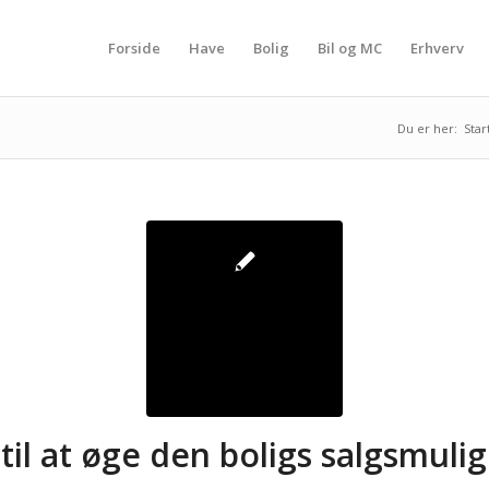
Forside
Have
Bolig
Bil og MC
Erhverv
Du er her:
Star
 til at øge den boligs salgsmul