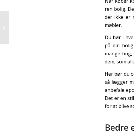
Når køber ko
ren bolig. D
der ikke er 
Kom dine træstubbe til
møbler.
livs
Du bør i hve
på din boli
mange ting, 
dem, som all
Her bør du og
så lægger m
anbefale epox
Det er en st
for at blive 
Bedre 