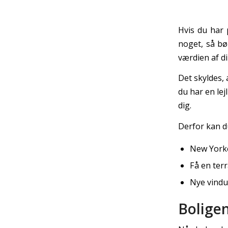
Hvis du har 
noget, så bø
værdien af di
Det skyldes, 
du har en lej
dig.
Derfor kan d
New Yorke
Få en terr
Nye vindu
Bolige