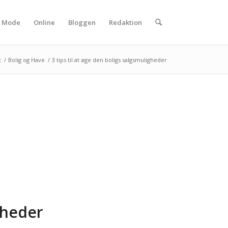
Mode
Online
Bloggen
Redaktion
t
/
Bolig og Have
/
3 tips til at øge den boligs salgsmuligheder
igheder