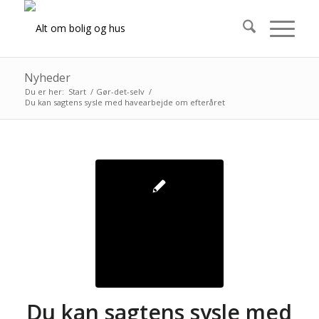
Nyheder
Du er her:
Start
/
Gør-det-selv
/
Du kan sagtens sysle med havearbejde om efteråret
Du kan sagtens sysle med