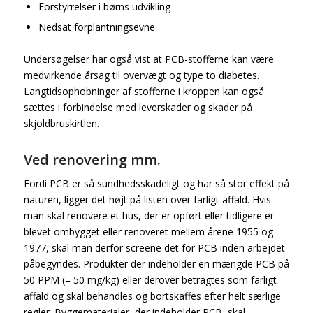
Forstyrrelser i børns udvikling
Nedsat forplantningsevne
Undersøgelser har også vist at PCB-stofferne kan være
medvirkende årsag til overvægt og type to diabetes.
Langtidsophobninger af stofferne i kroppen kan også
sættes i forbindelse med leverskader og skader på
skjoldbruskirtlen.
Ved renovering mm.
Fordi PCB er så sundhedsskadeligt og har så stor effekt på
naturen, ligger det højt på listen over farligt affald. Hvis
man skal renovere et hus, der er opført eller tidligere er
blevet ombygget eller renoveret mellem årene 1955 og
1977, skal man derfor screene det for PCB inden arbejdet
påbegyndes. Produkter der indeholder en mængde PCB på
50 PPM (= 50 mg/kg) eller derover betragtes som farligt
affald og skal behandles og bortskaffes efter helt særlige
regler. Byggematerialer, der indeholder PCB, skal