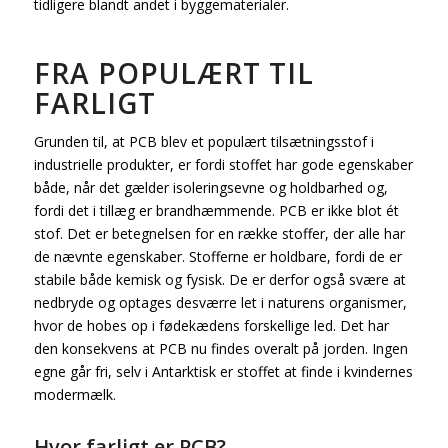
tidligere blandt andet i byggematerialer.
FRA POPULÆRT TIL
FARLIGT
Grunden til, at PCB blev et populært tilsætningsstof i
industrielle produkter, er fordi stoffet har gode egenskaber
både, når det gælder isoleringsevne og holdbarhed og,
fordi det i tillæg er brandhæmmende. PCB er ikke blot ét
stof. Det er betegnelsen for en række stoffer, der alle har
de nævnte egenskaber. Stofferne er holdbare, fordi de er
stabile både kemisk og fysisk. De er derfor også svære at
nedbryde og optages desværre let i naturens organismer,
hvor de hobes op i fødekædens forskellige led. Det har
den konsekvens at PCB nu findes overalt på jorden. Ingen
egne går fri, selv i Antarktisk er stoffet at finde i kvindernes
modermælk.
Hvor farligt er PCB?