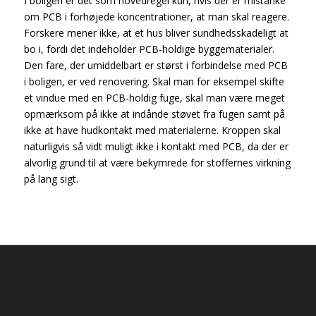
I boligen er det som hovedregel kun, hvis der er mistanke
om PCB i forhøjede koncentrationer, at man skal reagere.
Forskere mener ikke, at et hus bliver sundhedsskadeligt at
bo i, fordi det indeholder PCB-holdige byggematerialer.
Den fare, der umiddelbart er størst i forbindelse med PCB
i boligen, er ved renovering. Skal man for eksempel skifte
et vindue med en PCB-holdig fuge, skal man være meget
opmærksom på ikke at indånde støvet fra fugen samt på
ikke at have hudkontakt med materialerne. Kroppen skal
naturligvis så vidt muligt ikke i kontakt med PCB, da der er
alvorlig grund til at være bekymrede for stoffernes virkning
på lang sigt.