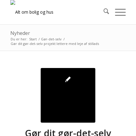
Nyheder
Du er her:
Start
/
Gør-det-selv
/
Gør dit gør-det-selv projekt lettere med leje af stillads
Gør dit gør-det-selv