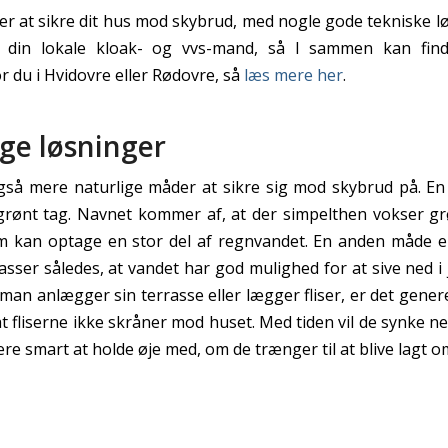
er at sikre dit hus mod skybrud, med nogle gode tekniske lø
 din lokale kloak- og vvs-mand, så I sammen kan fin
r du i Hvidovre eller Rødovre, så
læs mere her
.
ge løsninger
gså mere naturlige måder at sikre sig mod skybrud på. En
rønt tag. Navnet kommer af, at der simpelthen vokser g
m kan optage en stor del af regnvandet. En anden måde 
rasser således, at vandet har god mulighed for at sive ned 
 man anlægger sin terrasse eller lægger fliser, er det gener
 at fliserne ikke skråner mod huset. Med tiden vil de synke 
re smart at holde øje med, om de trænger til at blive lagt o