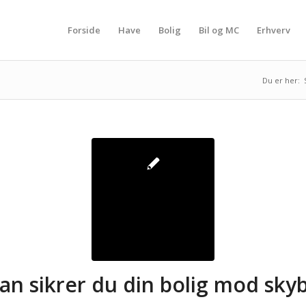
Forside
Have
Bolig
Bil og MC
Erhverv
Du er her:
an sikrer du din bolig mod sky