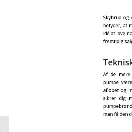
Skybrud og v
betyder, at 
idé at lave n
fremtidig sal
Teknis
Af de mere 
pumpe være 
afløbet og i
sikrer dig 
pumpebrønd, 
man få den d
3 tips til sætte et
personligt præg på dit