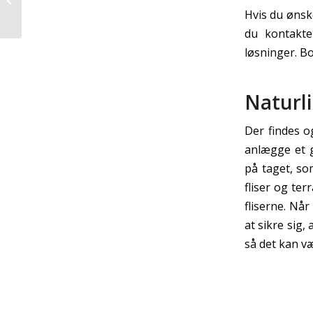
Hvis du ønsk
hjem
du kontakte
løsninger. Bo
Naturli
Der findes o
anlægge et g
på taget, so
fliser og ter
fliserne. Når
at sikre sig,
så det kan væ