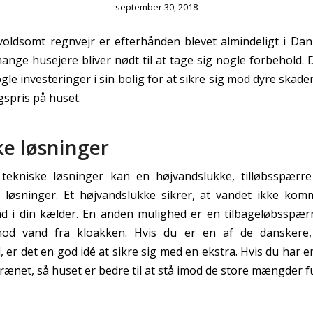
september 30, 2018
oldsomt regnvejr er efterhånden blevet almindeligt i Da
mange husejere bliver nødt til at tage sig nogle forbehold. 
ogle investeringer i sin bolig for at sikre sig mod dyre skad
gspris på huset.
ke løsninger
tekniske løsninger kan en højvandslukke, tilløbsspærre 
løsninger. Et højvandslukke sikrer, at vandet ikke komm
nd i din kælder. En anden mulighed er en tilbageløbsspæ
mod vand fra kloakken. Hvis du er en af de danskere
er det en god idé at sikre sig med en ekstra. Hvis du har e
rænet, så huset er bedre til at stå imod de store mængder f