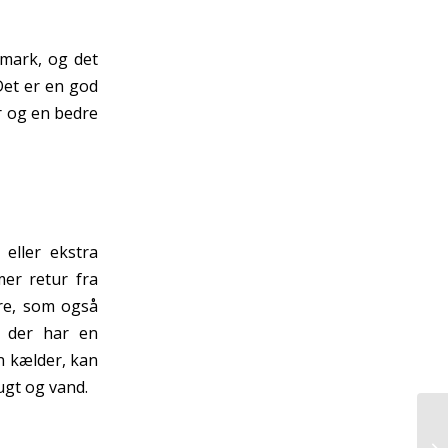
nmark, og det
Det er en god
er og en bedre
eller ekstra
er retur fra
rre, som også
, der har en
n kælder, kan
ugt og vand.