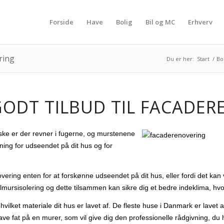
Forside
Have
Bolig
Bil og MC
Erhverv
ring
Du er her:
Start
/
Bo
GODT TILBUD TIL FACADE
ske er der revner i fugerne, og murstenene
ning for udseendet på dit hus og for
vering enten for at forskønne udseendet på dit hus, eller fordi det ka
ulmursisolering og dette tilsammen kan sikre dig et bedre indeklima, hvo
ter hvilket materiale dit hus er lavet af. De fleste huse i Danmark er l
ave fat på en murer, som vil give dig den professionelle rådgivning, du h