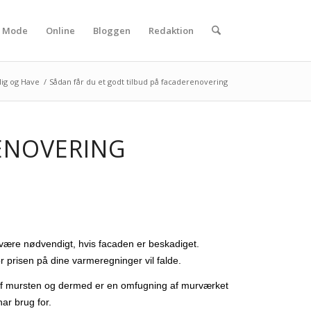
Mode
Online
Bloggen
Redaktion
lig og Have
/
Sådan får du et godt tilbud på facaderenovering
RENOVERING
n være nødvendigt, hvis facaden er beskadiget.
r prisen på dine varmeregninger vil falde.
avet af mursten og dermed er en omfugning af murværket
ar brug for.