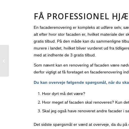
FÅ PROFESSIONEL HJÆ
En facaderenovering er kompleks at udføre selv, særl
alt efter hvor stor facaden er, hvilket materiale der
gratis tilbud. På den måde kan du sammenligne tilbudd
murere i landet, hvilket bliver vurderet ud fra tidli
Den rette tømrer kan
med at indhente de 3 gratis tilbud.
spare dig for mange
Som nævnt kan en renovering af facaden være nødvend
penge.
derfor vigtigt at få foretaget en facaderenovering ind
Du kan overveje følgende spørgsmål, når du ska
Hvor dyrt må det være?
Hvor meget af facaden skal renoveres? Kun det 
Skal jeg også have renoveret andre facader 
Det sidste spørgsmål er værd at overveje, da du på