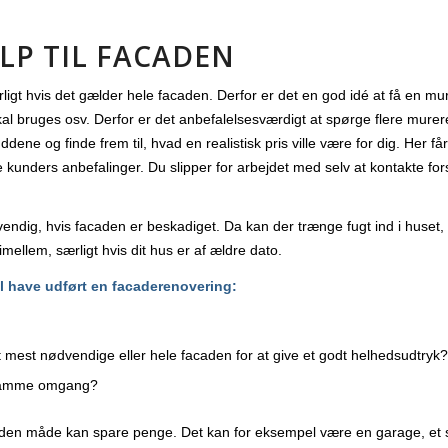
LP TIL FACADEN
igt hvis det gælder hele facaden. Derfor er det en god idé at få en mur
 skal bruges osv. Derfor er det anbefalelsesværdigt at spørge flere mure
ene og finde frem til, hvad en realistisk pris ville være for dig. Her f
gere kunders anbefalinger. Du slipper for arbejdet med selv at kontakte 
ig, hvis facaden er beskadiget. Da kan der trænge fugt ind i huset, og
imellem, særligt hvis dit hus er af ældre dato.
l have udført en facaderenovering:
mest nødvendige eller hele facaden for at give et godt helhedsudtryk?
i samme omgang?
 den måde kan spare penge. Det kan for eksempel være en garage, et sk